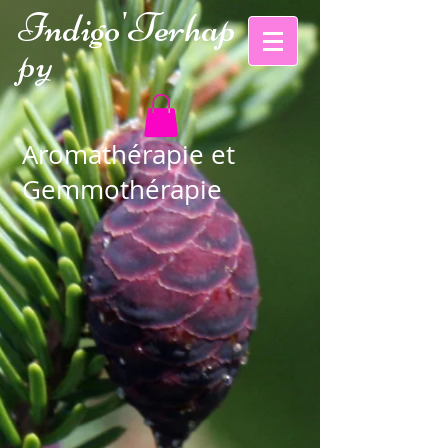
Indigo'Te
rhap
py
Aromathérapie et
Gemmothérapie