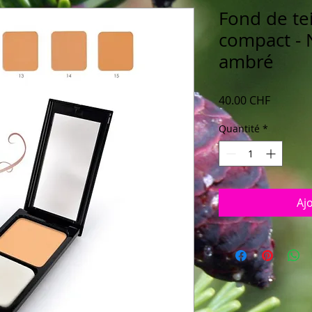
Fond de te
compact - 
ambré
Prix
40.00 CHF
Quantité
*
Aj