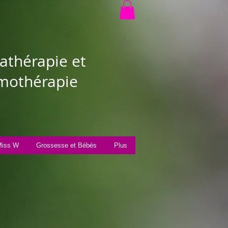
thérapie et
othérapie
iss W
Grossesse et Bébés
Plus