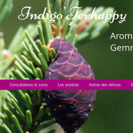
Indigo'Te
rhappy
Aroma
Gemm
Consultations et soins
Les produits
Atelier des délices
M