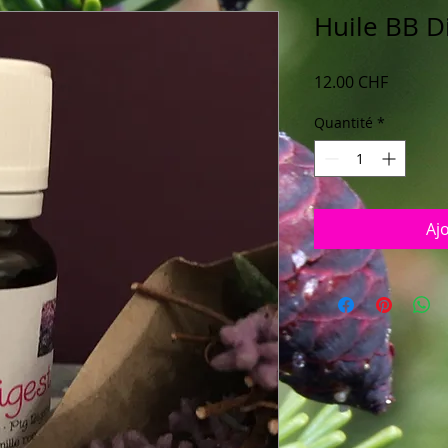
Huile BB D
Prix
12.00 CHF
Quantité
*
Aj