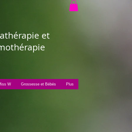
thérapie et
othérapie
iss W
Grossesse et Bébés
Plus