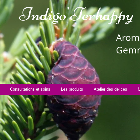
Indigo'Te
rhappy
Aroma
Gemm
Consultations et soins
Les produits
Atelier des délices
M