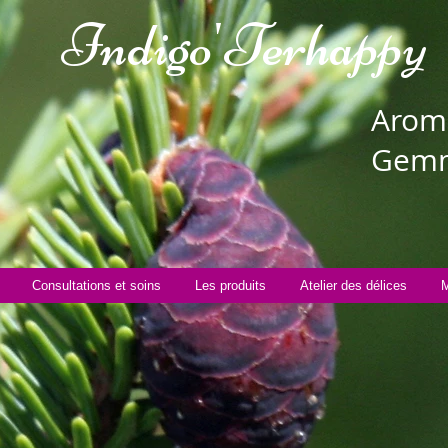
Indigo'Te
rhappy
Aroma
Gemm
Consultations et soins
Les produits
Atelier des délices
M