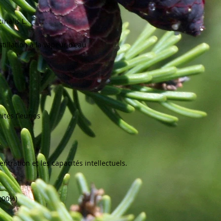
alis L. 

tés fleuries 

tration et les capacités intellectuels.

,00%) 
