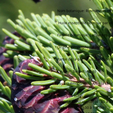
Nom botanique: Rosmarinus officin
 Huile essentielle obtenue par distillation à la vapeur d'eau 

Famille botanique: Lamiacées

Origine géographique: Maroc

Partie de la plante utilisée: sommi
Couleur: Bleu et indigo

Psycho-émotionnel:  Aide la concen
Principes actifs:

Cinéol 1,8 (Eucalyptol) (41,00 à 52
Alpha pinène (9,00 à 17,00%)
