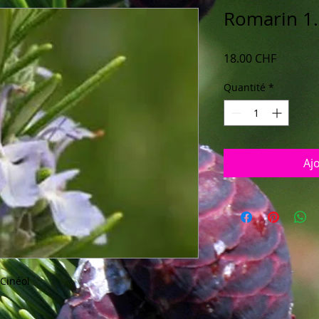
Romarin 1.
Prix
18.00 CHF
Quantité
*
Aj
Cinéol
