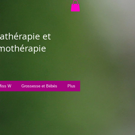
thérapie et
othérapie
iss W
Grossesse et Bébés
Plus