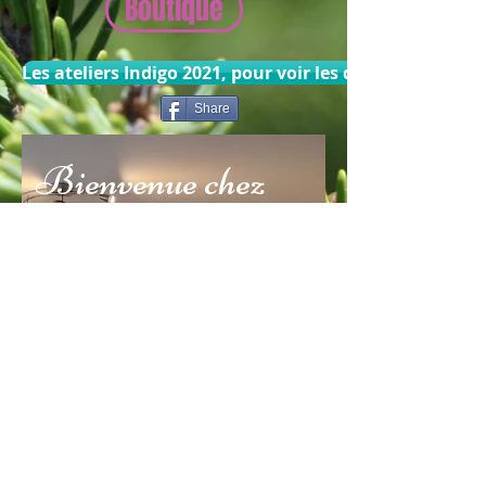
Boutique
Les ateliers Indigo 2021, pour voir les dates cliquez ici
Share
​Bienvenue chez
Indigo'Terhapp
y
Consultations en
Aromathérapie et
Gemmothérapie