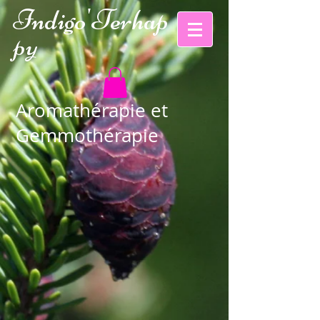
Indigo'Te
rhap
py
Aromathérapie et
Gemmothérapie