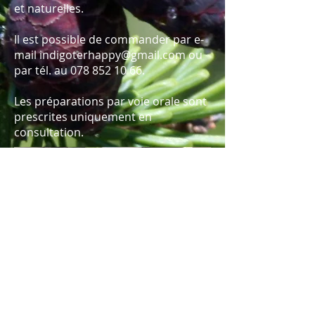
et naturelles.
Il est possible de commander par e-
mail
indigoterhappy@gmail.com
ou
par tél. au
078 852 10 66
.
Les préparations par voie orale sont
prescrites uniquement en
consultation.