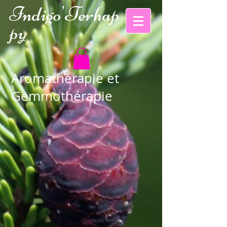
Indigo'Te
rhap
py
Aromathérapie et
Gemmothérapie