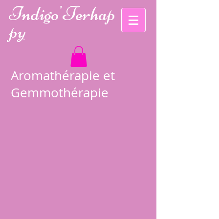
Indigo'Te
rhap
py
Aromathérapie et
Gemmothérapie