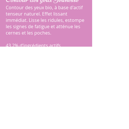
Contour des yeux bio, à base d'actif
tenseur naturel. Effet lissant
immédiat. Lisse les ridules, estompe
les signes de fatigue et atténue les
cernes et les poches.
43,2% d’ingrédients actifs
98,8% du total des ingrédients sont
d’origine naturelle
39,7% du total des ingrédients sont
issus de l’Agriculture Biologique
Efficacité prouvée : L’actif tenseur a
un effet liftant pour 81% des
volontaires
3 actifs à retenir :
- Eau d’orange bio : Régénère et
hydrate* la peau
- Jus d’aloe vera bio : Effet tenseur et
régénère la peau