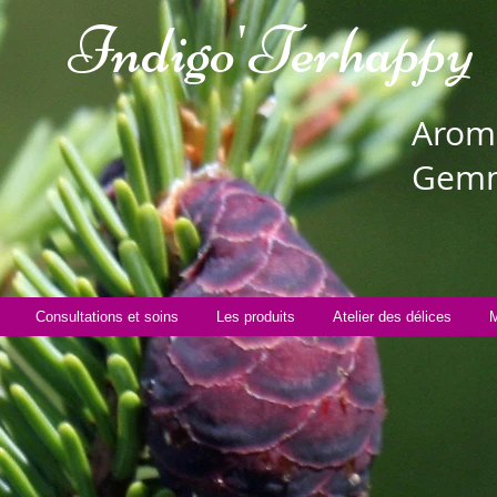
Indigo'Te
rhappy
Aroma
Gemm
Consultations et soins
Les produits
Atelier des délices
M