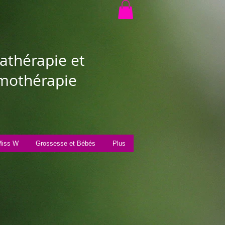
thérapie et
othérapie
iss W
Grossesse et Bébés
Plus