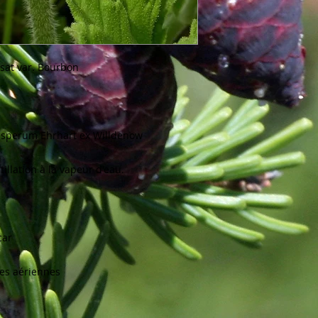
sat var. Bourbon

sperum Ehrhart ex Willdenow 

illation à la vapeur d'eau.

ar

ies aériennes
