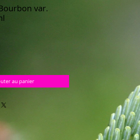
Bourbon var.
ml
outer au panier