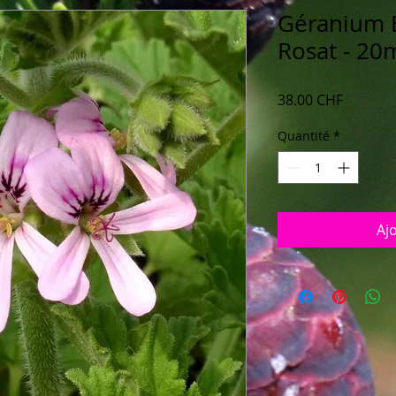
Géranium 
Rosat - 20
Prix
38.00 CHF
Quantité
*
Aj