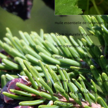
Huile essentielle de Géranium ro
100 % Naturelle et pure

Nom botanique: Pelargonium X a
Huile essentielle obtenue par dist
Famille botanique: Géraniacées

Origine géographique: Madagasc
Partie de la plante utilisée:  part
Couleur: Jaune
