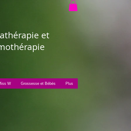
thérapie et
othérapie
iss W
Grossesse et Bébés
Plus