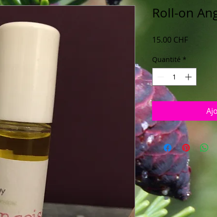
Roll-on An
Prix
15.00 CHF
Quantité
*
Aj