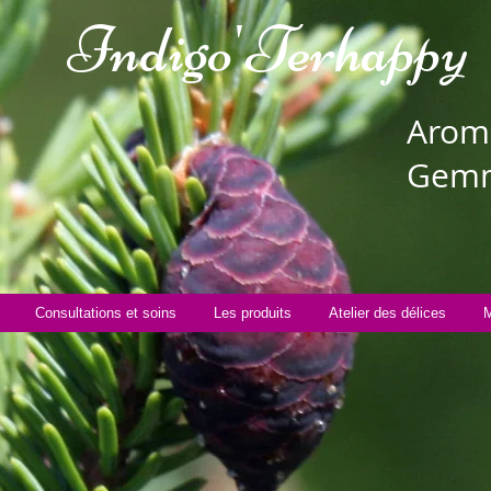
Indigo'Te
rhappy
Aroma
Gemm
Consultations et soins
Les produits
Atelier des délices
M